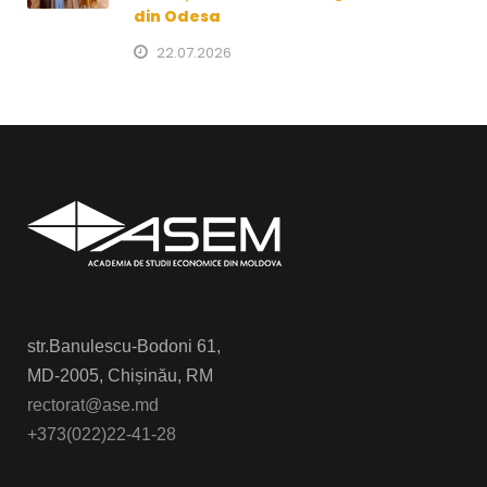
din Odesa
22.07.2026
str.Banulescu-Bodoni 61,
MD-2005, Chișinău, RM
rectorat@ase.md
+373(022)22-41-28