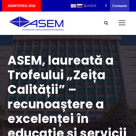
|
ADMITEREA 2026
Contacte
ASEM
ASEM, laureată a
Trofeului „Zeița
Calității” –
recunoaștere a
excelenței în
educație și servicii