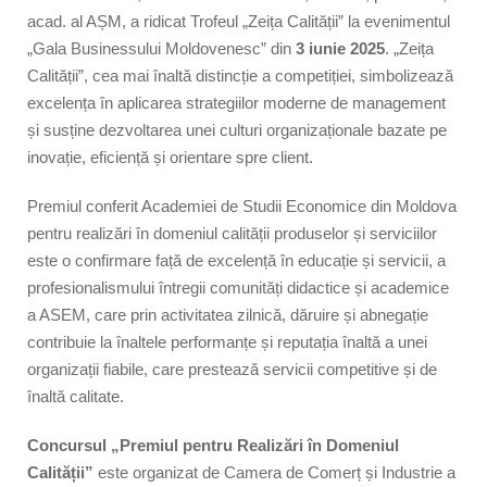
acad. al AȘM, a ridicat Trofeul „Zeița Calității” la evenimentul
„Gala Businessului Moldovenesc” din
3 iunie 2025
. „Zeița
Calității”, cea mai înaltă distincție a competiției, simbolizează
excelența în aplicarea strategiilor moderne de management
și susține dezvoltarea unei culturi organizaționale bazate pe
inovație, eficiență și orientare spre client.
Premiul conferit Academiei de Studii Economice din Moldova
pentru realizări în domeniul calității produselor și serviciilor
este o confirmare față de excelență în educație și servicii, a
profesionalismului întregii comunități didactice și academice
a ASEM, care prin activitatea zilnică, dăruire și abnegație
contribuie la înaltele performanțe și reputația înaltă a unei
organizații fiabile, care prestează servicii competitive și de
înaltă calitate.
Concursul „Premiul pentru Realizări în Domeniul
Calității”
este organizat de Camera de Comerț și Industrie a