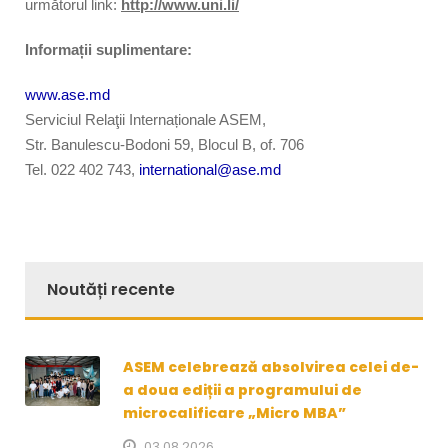
următorul link:
http://www.uni.li/
Informații suplimentare:
www.ase.md
Serviciul Relaţii Internaționale ASEM,
Str. Banulescu-Bodoni 59, Blocul B, of. 706
Tel. 022 402 743,
international@ase.md
Noutăți recente
ASEM celebrează absolvirea celei de-
a doua ediții a programului de
microcalificare „Micro MBA”
03.08.2026