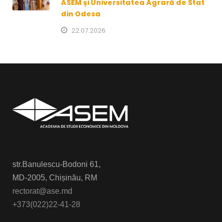
ASEM și Universitatea Agrară de Stat
din Odesa
22.07.2026
str.Banulescu-Bodoni 61,
MD-2005, Chișinău, RM
rectorat@ase.md
+373(022)22-41-28