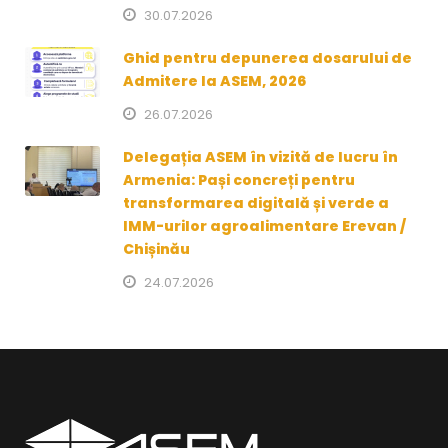
30.07.2026
Ghid pentru depunerea dosarului de
Admitere la ASEM, 2026
26.07.2026
Delegația ASEM în vizită de lucru în
Armenia: Pași concreți pentru
transformarea digitală și verde a
IMM-urilor agroalimentare Erevan /
Chișinău
24.07.2026