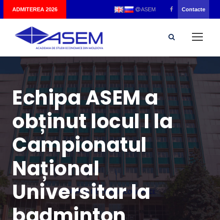
|
ADMITEREA 2026
Contacte
ASEM
Echipa ASEM a
obținut locul I la
Campionatul
Național
Universitar la
badminton