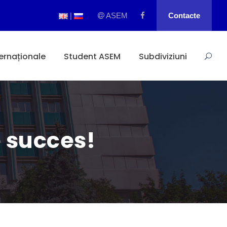
|
ASEM
Contacte
ternaționale
Student ASEM
Subdiviziuni
e succes!