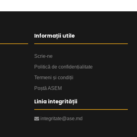
Informații utile
Scrie-ne
Politică de confidențialitate
Termeni și condiții
Poștă ASEM
Linia integrității
integritate@ase.md