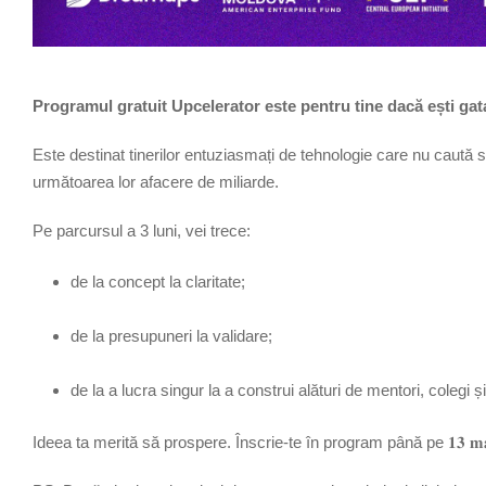
Programul gratuit Upcelerator este pentru tine dacă ești gata 
Este destinat tinerilor entuziasmați de tehnologie care nu caută sc
următoarea lor afacere de miliarde.
Pe parcursul a 3 luni, vei trece:
de la concept la claritate;
de la presupuneri la validare;
de la a lucra singur la a construi alături de mentori, colegi ș
Ideea ta merită să prospere. Înscrie-te în program până pe 𝟏𝟑 𝐦𝐚𝐫