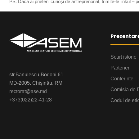
PS: Dacă ai prieteni curioși de antreprenoriat, trimite-le linkul –
Prezentar
Scurt istoric
Parteneri
str.Banulescu-Bodoni 61,
Conferințe
MD-2005, Chișinău, RM
Comisia de E
rectorat@ase.md
+373(022)22-41-28
Codul de eti