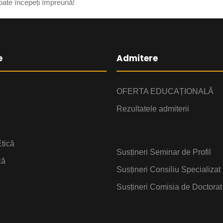
 poate începeți împreună!
e
Admitere
OFERTA EDUCAȚIONALĂ
Rezultatele admiterii
tică
Susțineri Seminar de Profil
că
Susțineri Consiliu Specializat
Susțineri Comisia de Doctorat