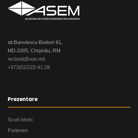
str.Banulescu-Bodoni 61,
MD-2005, Chișinău, RM
rectorat@ase.md
+373(022)22-41-28
Prezentare
Scurt istoric
Parteneri