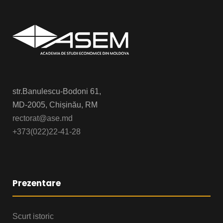
str.Banulescu-Bodoni 61,
MD-2005, Chișinău, RM
rectorat@ase.md
+373(022)22-41-28
Prezentare
Scurt istoric