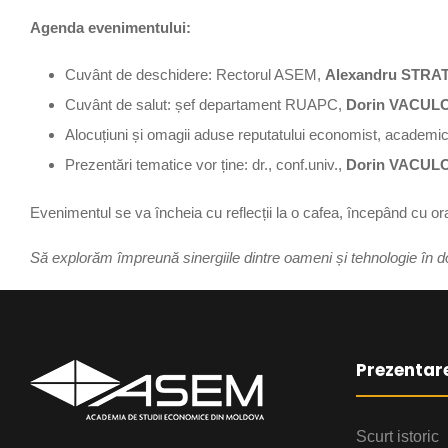
Agenda evenimentului:
Cuvânt de deschidere: Rectorul ASEM,
Alexandru STRA
Cuvânt de salut: șef departament RUAPC,
Dorin VACUL
Alocuțiuni și omagii aduse reputatului economist, academi
Prezentări tematice vor ține: dr., conf.univ.,
Dorin VACUL
Evenimentul se va încheia cu reflecții la o cafea, începând cu or
Să explorăm împreună sinergiile dintre oameni și tehnologie în 
Prezentar
Scurt istoric