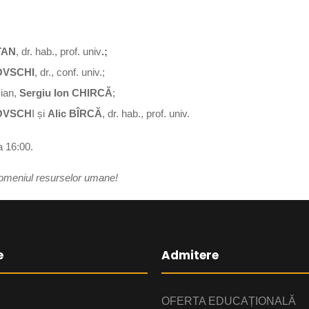
TAN
, dr. hab., prof. univ
.
;
OVSCHI
, dr., conf. univ.;
cian,
Sergiu Ion CHIRCĂ
;
OVSCH
I și
Alic BÎRCĂ
, dr. hab., prof. univ.
a 16:00.
domeniul resurselor umane!
e
Admitere
OFERTA EDUCAȚIONALĂ