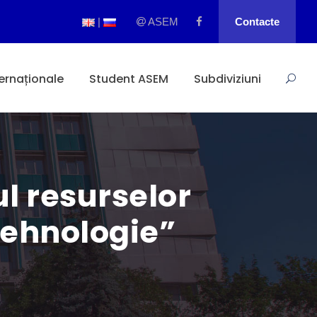
|
ASEM
Contacte
ternaționale
Student ASEM
Subdiviziuni
l resurselor
tehnologie”