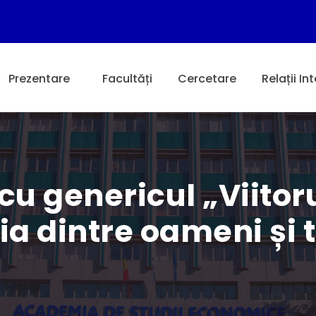
Prezentare
Facultăți
Cercetare
Relații In
u genericul „Viitoru
a dintre oameni și 