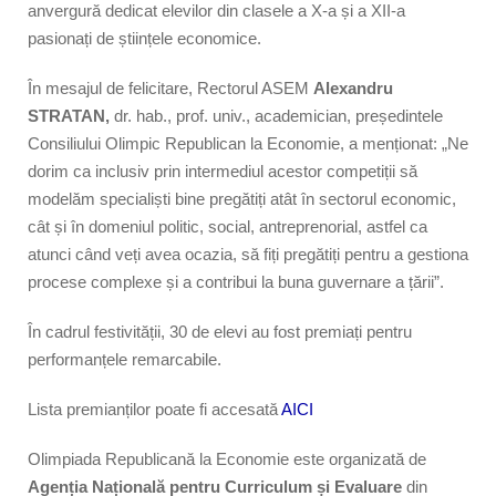
anvergură dedicat elevilor din clasele a X-a și a XII-a
pasionați de științele economice.
În mesajul de felicitare, Rectorul ASEM
Alexandru
STRATAN,
dr. hab., prof. univ., academician, președintele
Consiliului Olimpic Republican la Economie, a menționat: „Ne
dorim ca inclusiv prin intermediul acestor competiții să
modelăm specialiști bine pregătiți atât în sectorul economic,
cât și în domeniul politic, social, antreprenorial, astfel ca
atunci când veți avea ocazia, să fiți pregătiți pentru a gestiona
procese complexe și a contribui la buna guvernare a țării”.
În cadrul festivității, 30 de elevi au fost premiați pentru
performanțele remarcabile.
Lista premianților poate fi accesată
AICI
Olimpiada Republicană la Economie este organizată de
Agenția Națională pentru Curriculum și Evaluare
din