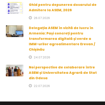
Ghid pentru depunerea dosarului de
Admitere la ASEM, 2026
26.07.2026
Delegația ASEM în vizită de lucru în
Armenia: Pași concreți pentru
transformarea digitală și verde a
IMM-urilor agroalimentare Erevan /
Chișinău
24.07.2026
Noi perspective de colaborare între
ASEM și Universitatea Agrară de Stat
din Odesa
22.07.2026