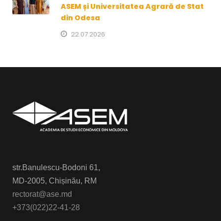
ASEM și Universitatea Agrară de Stat
din Odesa
22.07.2026
str.Banulescu-Bodoni 61,
MD-2005, Chișinău, RM
rectorat@ase.md
+373(022)22-41-28