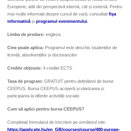
Europene, atât din perspectivă internă, cât și externă. Pentru
mai multe informații despre cursul de vară, consultați
fişa
informativă
și
programul evenimentului
.
Limba de predare:
engleza
Cine poate aplica:
Programul este deschis studenților de
licență, absolvențillor și doctoranzilor
Credite obținute:
4 credite ECTS
Taxa de program:
GRATUIT pentru deținătorii de burse
CEEPUS. Bursa CEEPUS acoperă școlarizarea și
participarea la diferite activități sociale.
Cum să aplici pentru bursa CEEPUS?
Completați formularul de înscriere pe următorul site:
https://apply.pte.hu/en_GB/courses/course/480-europe-