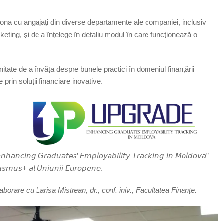
cționa cu angajați din diverse departamente ale companiei, inclusiv
keting, și de a înțelege în detaliu modul în care funcționează o
nitate de a învăța despre bunele practici în domeniul finanțării
e prin soluții financiare inovative.
𝘯𝘩𝘢𝘯𝘤𝘪𝘯𝘨 𝘎𝘳𝘢𝘥𝘶𝘢𝘵𝘦𝘴’ 𝘌𝘮𝘱𝘭𝘰𝘺𝘢𝘣𝘪𝘭𝘪𝘵𝘺 𝘛𝘳𝘢𝘤𝘬𝘪𝘯𝘨 𝘪𝘯 𝘔𝘰𝘭𝘥𝘰𝘷𝘢”
𝘴𝘮𝘶𝘴+ 𝘢𝘭 𝘜𝘯𝘪𝘶𝘯𝘪𝘪 𝘌𝘶𝘳𝘰𝘱𝘦𝘯𝘦.
aborare cu Larisa Mistrean, dr., conf. iniv., Facultatea Finanțe.