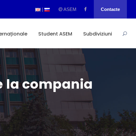
|
ASEM
Contacte
ternaționale
Student ASEM
Subdiviziuni
se la compania