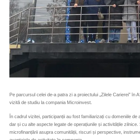
Pe parcursul celei de-a patra zi a proiectului „Zilele Carierei” în 
vizită de studiu la compania Microinvest.
În cadrul vizitei, participanții au fost familiarizați cu domeniile de
dar și cu alte aspecte legate de operațiunile și activitățile zilnic
microfinanțării asupra comunității, riscuri și perspective, instrume
avantajele de activitate în companie.