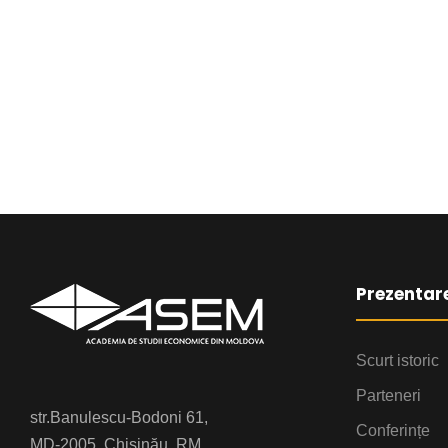
Prezentar
Scurt istoric
Parteneri
str.Banulescu-Bodoni 61,
Conferințe
MD-2005, Chișinău, RM