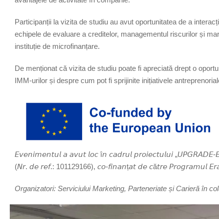
Participanții la vizita de studiu au avut oportunitatea de a intera
echipele de evaluare a creditelor, managementul riscurilor și mar
instituție de microfinanțare.
De menționat că vizita de studiu poate fi apreciată drept o oportu
IMM-urilor și despre cum pot fi sprijinite inițiativele antreprenorial
𝘌𝘷𝘦𝘯𝘪𝘮𝘦𝘯𝘵𝘶𝘭 𝘢 𝘢𝘷𝘶𝘵 𝘭𝘰𝘤 î𝘯 𝘤𝘢𝘥𝘳𝘶𝘭 𝘱𝘳𝘰𝘪𝘦𝘤𝘵𝘶𝘭𝘶𝘪 „𝘜𝘗𝘎𝘙𝘈𝘋𝘌-
(𝘕𝘳. 𝘥𝘦 𝘳𝘦𝘧.: 101129166), 𝘤𝘰-𝘧𝘪𝘯𝘢𝘯ț𝘢𝘵 𝘥𝘦 𝘤ă𝘵𝘳𝘦 𝘗𝘳𝘰𝘨𝘳𝘢𝘮𝘶𝘭 𝘌𝘳𝘢
Organizatori: Serviciului Marketing, Parteneriate și Carieră în col