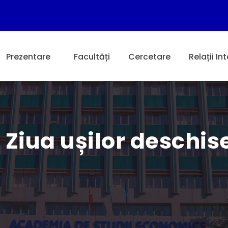
Prezentare
Facultăți
Cercetare
Relații In
i! Ziua ușilor deschi