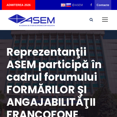
|
ADMITEREA 2026
Contacte
ASEM
Reprezentanţii
ASEM participă în
cadrul forumului
FORMĂRILOR ŞI
ANGAJABILITĂŢII
FRANCOFONE