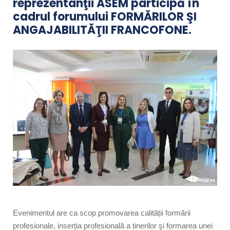
reprezentanţii ASEM participă în
cadrul forumului FORMĂRILOR ŞI
ANGAJABILITĂŢII FRANCOFONE.
Evenimentul are ca scop promovarea calității formării
profesionale, inserția profesională a tinerilor şi formarea unei