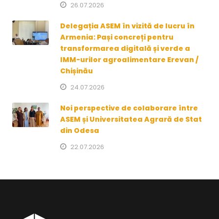
26.07.2026
Delegația ASEM în vizită de lucru în
Armenia: Pași concreți pentru
transformarea digitală și verde a
IMM-urilor agroalimentare Erevan /
Chișinău
24.07.2026
Noi perspective de colaborare între
ASEM și Universitatea Agrară de Stat
din Odesa
22.07.2026