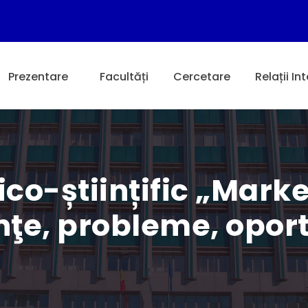
Prezentare
Facultăți
Cercetare
Relații In
co-științific „Marke
nţe, probleme, oport