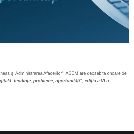
siness şi Administrarea Afacerilor”, ASEM are deosebita onoare de
itală: tendinţe, probleme, oportunităţi”, ediţia a VI-a.