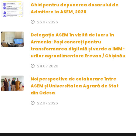
Ghid pentru depunerea dosarului de
Admitere la ASEM, 2026
26.07.2026
Delegația ASEM în vizită de lucru în
Armenia: Pași concreți pentru
transformarea digitală și verde a IMM-
urilor agroalimentare Erevan / Chișinău
24.07.2026
Noi perspective de colaborare între
ASEM și Universitatea Agrară de Stat
din Odesa
22.07.2026