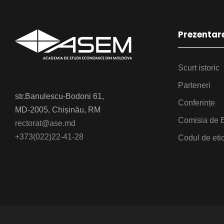
Prezentar
Scurt istoric
Parteneri
str.Banulescu-Bodoni 61,
Conferințe
MD-2005, Chișinău, RM
Comisia de E
rectorat@ase.md
+373(022)22-41-28
Codul de eti