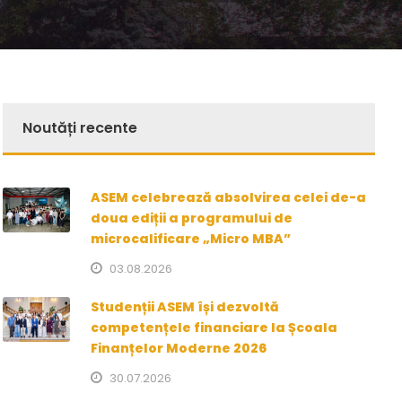
Noutăți recente
ASEM celebrează absolvirea celei de-a
doua ediții a programului de
microcalificare „Micro MBA”
03.08.2026
Studenții ASEM își dezvoltă
competențele financiare la Școala
Finanțelor Moderne 2026
30.07.2026