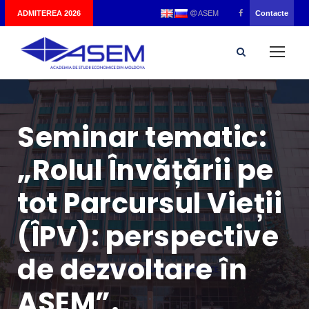
|
ADMITEREA 2026
Contacte
ASEM
Seminar tematic:
„Rolul Învățării pe
tot Parcursul Vieții
(ÎPV): perspective
de dezvoltare în
ASEM”.