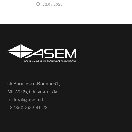
22.07.2026
str.Banulescu-Bodoni 61,
MD-2005, Chișinău, RM
rectorat@ase.md
+373(022)22-41-28