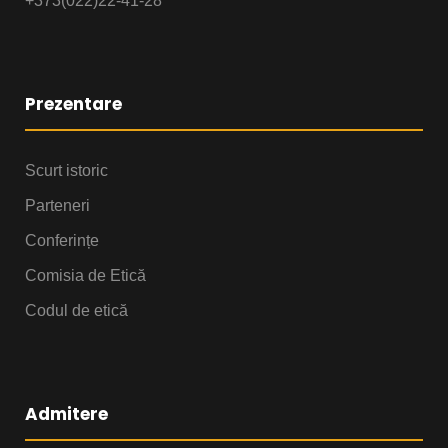
+373(022)22-41-28
Prezentare
Scurt istoric
Parteneri
Conferințe
Comisia de Etică
Codul de etică
Admitere