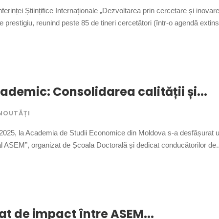
nferinței Științifice Internaționale „Dezvoltarea prin cercetare și inov
prestigiu, reunind peste 85 de tineri cercetători (într-o agendă extins
ademic: Consolidarea calității și...
NOUTĂȚI
 2025, la Academia de Studii Economice din Moldova s-a desfășurat un
l ASEM”, organizat de Școala Doctorală și dedicat conducătorilor de..
at de impact între ASEM...