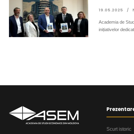
19.05.2025
Academia de Studi
inițiativelor dedic
Prezentar
Scurt istoric