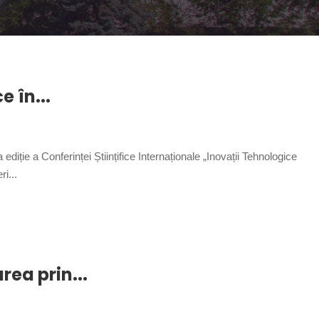
 în...
ie a Conferinței Științifice Internaționale „Inovații Tehnologice
i...
rea prin...