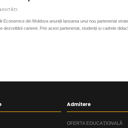
NOUTĂȚI
i Economice din Moldova anunță lansarea unui nou parteneriat stra
ate dezvoltării carierei. Prin acest parteneriat, studenții și cadrele di
e
Admitere
OFERTA EDUCAȚIONALĂ