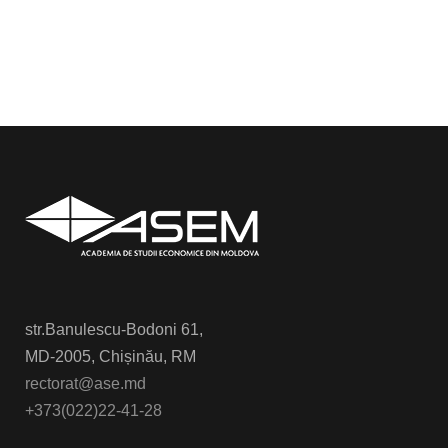
str.Banulescu-Bodoni 61,
MD-2005, Chișinău, RM
rectorat@ase.md
+373(022)22-41-28