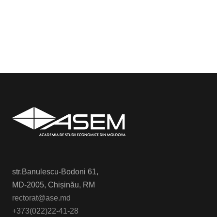
str.Banulescu-Bodoni 61,
MD-2005, Chișinău, RM
rectorat@ase.md
+373(022)22-41-28