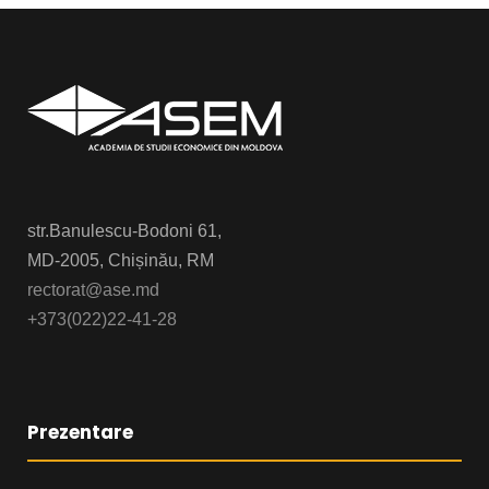
str.Banulescu-Bodoni 61,
MD-2005, Chișinău, RM
rectorat@ase.md
+373(022)22-41-28
Prezentare