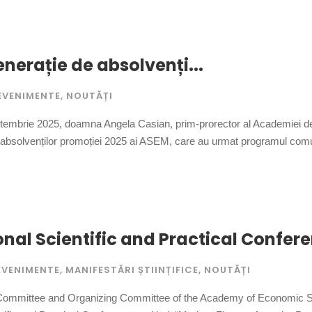
nerație de absolvenți...
EVENIMENTE
,
NOUTĂȚI
tembrie 2025, doamna Angela Casian, prim-prorector al Academiei de 
ri absolvenților promoției 2025 ai ASEM, care au urmat programul comun
onal Scientific and Practical Confere
EVENIMENTE
,
MANIFESTĂRI ȘTIINȚIFICE
,
NOUTĂȚI
mittee and Organizing Committee of the Academy of Economic Studies