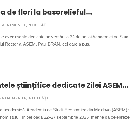
de flori la basorelieful...
EVENIMENTE
,
NOUTĂȚI
te evenimente dedicate aniversării a 34 de ani ai Academiei de Studi
ului Rector al ASEM, Paul BRAN, cel care a pus...
ele științifice dedicate Zilei ASEM...
EVENIMENTE
,
NOUTĂȚI
e academică, Academia de Studii Economice din Moldova (ASEM) vă invit
nomistului, în perioada 22–27 septembrie 2025, menite să celebreze 