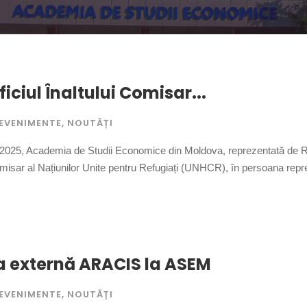
iciul Înaltului Comisar...
EVENIMENTE
,
NOUTĂȚI
2025, Academia de Studii Economice din Moldova, reprezentată de Rect
Comisar al Națiunilor Unite pentru Refugiați (UNHCR), în persoana repr
a externă ARACIS la ASEM
EVENIMENTE
,
NOUTĂȚI