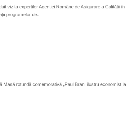
 vizita experților Agenției Române de Asigurare a Calității în
ții programelor de...
ă Masă rotundă comemorativă „Paul Bran, ilustru economist la