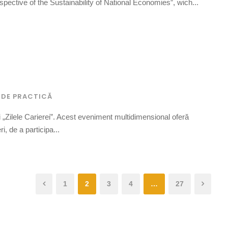
spective of the Sustainability of National Economies”, wich...
 DE PRACTICĂ
Zilele Carierei”. Acest eveniment multidimensional oferă
i, de a participa...
1
2
3
4
…
27