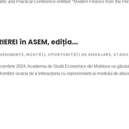
ntific and Practical Conference entitled: “Modern Finance from the Per
IEREI în ASEM, ediția...
EVENIMENTE
,
NOUTĂȚI
,
OPORTUNITĂȚI DE ANGAJARE
,
STAGII
ecembrie 2024, Academia de Studii Economice din Moldova va găzdui „
lvenților ocazia de a interacționa cu reprezentanți ai mediului de afacer