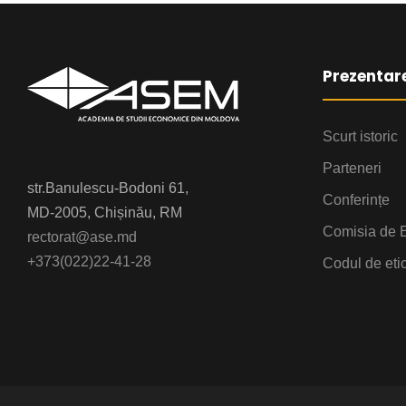
Prezentar
Scurt istoric
Parteneri
str.Banulescu-Bodoni 61,
Conferințe
MD-2005, Chișinău, RM
Comisia de E
rectorat@ase.md
+373(022)22-41-28
Codul de eti