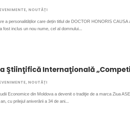
EVENIMENTE
,
NOUTĂȚI
are a personalităților care dețin titlul de DOCTOR HONORIS CAUSA 
 fost inclus un nou nume, cel al domnului...
 Ştiinţifică Internaţională „Competiti
EVENIMENTE
,
NOUTĂȚI
udii Economice din Moldova a devenit o tradiţie de a marca Ziua ASE
t an, cu prilejul aniverării a 34 de ani...