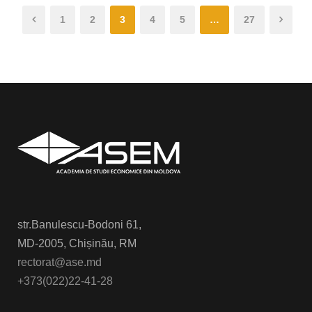
1
2
3
4
5
…
27
str.Banulescu-Bodoni 61,
MD-2005, Chișinău, RM
rectorat@ase.md
+373(022)22-41-28