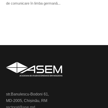
de comunicare în limba germană...
str.Banulescu-Bodoni 61,
MD-2005, Chișinău, RM
rectorat@ase.md