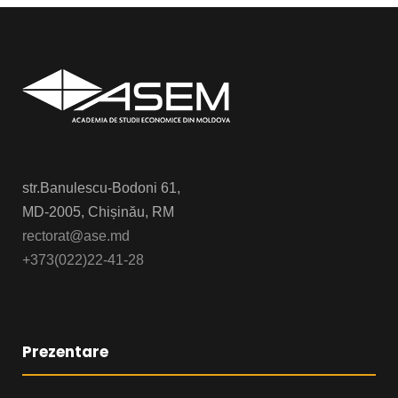
str.Banulescu-Bodoni 61,
MD-2005, Chișinău, RM
rectorat@ase.md
+373(022)22-41-28
Prezentare