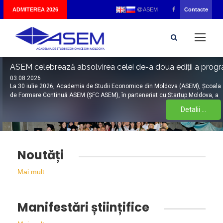
|
ADMITEREA 2026
Contacte
ASEM
ASEM celebrează absolvirea celei de-a doua ediții a progr
Studenții ASEM își dezvoltă competențele financiare la Ș
03.08.2026
30.07.2026
La 30 iulie 2026, Academia de Studii Economice din Moldova (ASEM), Școala
În perioada 25 iulie – 2 august 2026, studenți și masteranzi ai Academiei de
de Formare Continuă ASEM (ȘFC ASEM), în parteneriat cu Startup Moldova, a
Studii Economice din Moldova participă la cea de-a VI-a ediție a programului
Detalii ...
Detalii ...
Noutăți
Mai mult
Manifestări științifice