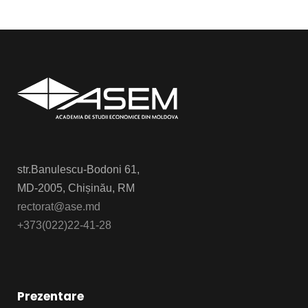
str.Banulescu-Bodoni 61,
MD-2005, Chișinău, RM
rectorat@ase.md
+373(022)22-41-28
Prezentare